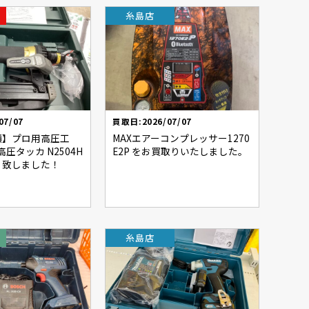
糸島店
07/07
買取日:2026/07/07
績】プロ用高圧工
MAXエアーコンプレッサー1270
 高圧タッカ N2504H
E2P をお買取りいたしました。
り致しました！
糸島店