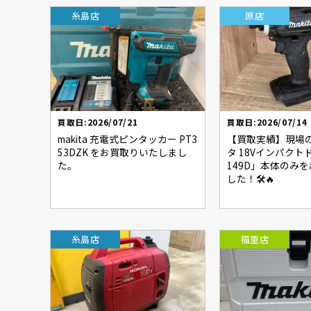
糸島店
原店
買取日:2026/07/21
買取日:2026/07/14
makita 充電式ピンタッカー PT3
【買取実績】現場
53DZK をお買取りいたしまし
タ 18Vインパクト
た。
149D」本体のみ
した！🛠️🔥
糸島店
福重店