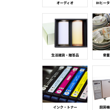
オーディオ
IHヒー
生活雑貨・贈答品
骨董
インク・トナー
厨房機