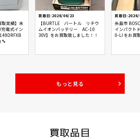
買取日:2026/06/23
買取日:2026/
【買取実績】未
【BURTLE バートル リチウ
糸島市 BOSC
8V充電式イン
ムイオンバッテリー AC-10
インパクトドラ
49DRFXB
30V】をお買取致しました！！
0-LI を
🔧
もっと見る
買取品目