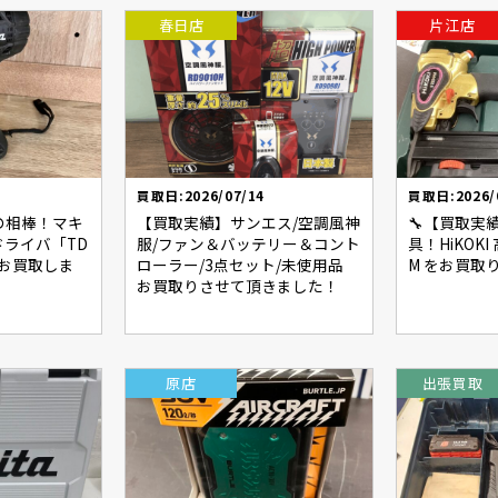
春日店
片江店
買取日:2026/07/14
買取日:2026/
の相棒！マキ
【買取実績】サンエス/空調風神
🔧【買取実
ドライバ「TD
服/ファン＆バッテリー＆コント
具！HiKOKI
をお買取しま
ローラー/3点セット/未使用品
M をお買取
お買取りさせて頂きました！
原店
出張買取