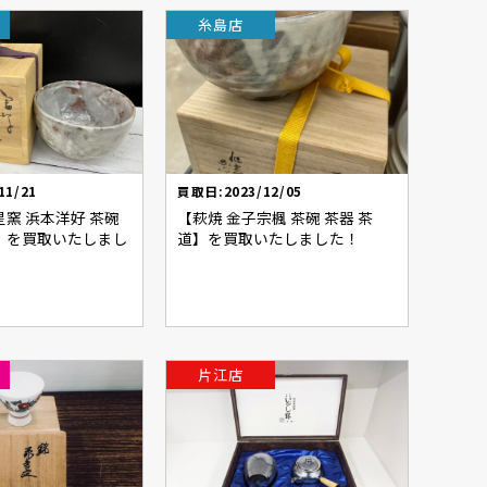
糸島店
11/21
買取日:2023/12/05
星窯 浜本洋好 茶碗
【萩焼 金子宗楓 茶碗 茶器 茶
】を買取いたしまし
道】を買取いたしました！
片江店