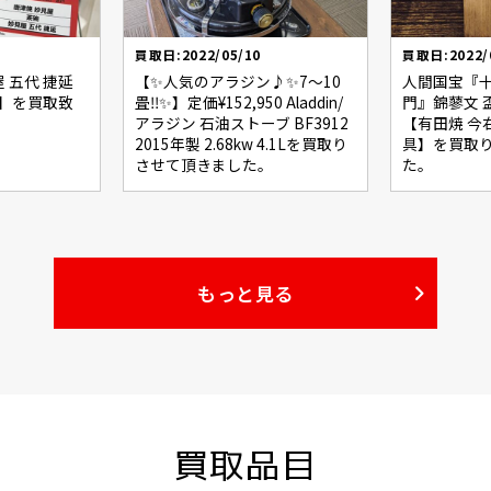
買取日:2022/05/10
買取日:2022/
 五代 捷延
【✨人気のアラジン♪✨7〜10
人間国宝『十
津】を買取致
畳‼️✨】定価¥152,950 Aladdin/
門』錦蓼文 盃
アラジン 石油ストーブ BF3912
【有田焼 今
2015年製 2.68kw 4.1Lを買取り
具】を買取
させて頂きました。
た。
もっと見る
買取品目