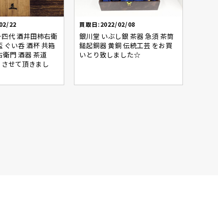
02/22
買取日:2022/02/08
四代 酒井田柿右衛
銀川堂 いぶし銀 茶器 急須 茶筒
 ぐい呑 酒杯 共箱
鎚起銅器 黄銅 伝統工芸 をお買
右衛門 酒器 茶道
いとり致しました☆
りさせて頂きまし