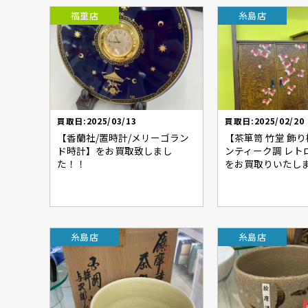
福重店
糸島店
買取日:2025/03/13
買取日:2025/02/20
【香蘭社/置時計/メリーゴラン
【茶箪笥 竹堂 飾り
ド時計】をお買取致しまし
ンティーク調 レトロ
た！！
をお買取りいたし
糸島店
糸島店