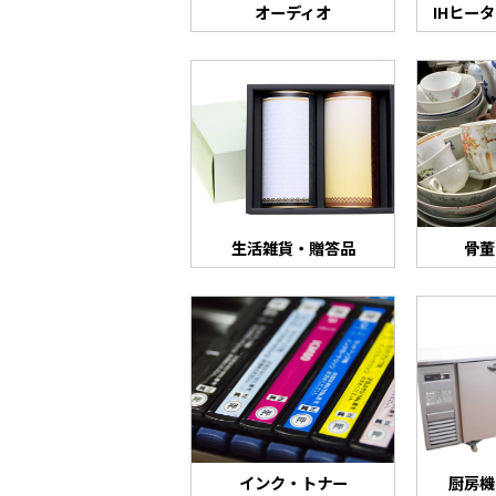
オーディオ
IHヒー
生活雑貨・贈答品
骨董
インク・トナー
厨房機