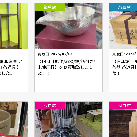
福重店
糸島店
買取日:2025/02/04
買取日:2024/
棚 和家具 ア
今回は【能作/酒器/錫/箱付き/
【唐津焼 三
 茶道具 】
未使用品】をお買取致しまし
茶器 茶道具
ました。
た！！
た！
和白店
和白店