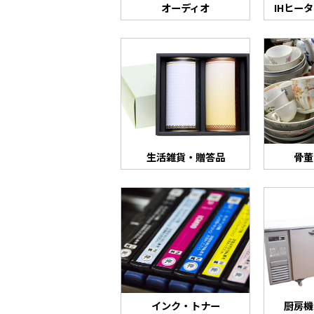
オーディオ
IHヒー
生活雑貨・贈答品
骨董
インク・トナー
厨房機