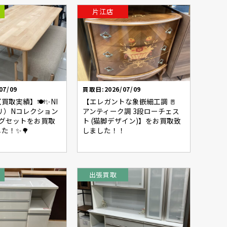
片江店
07/09
買取日:2026/07/09
取実績】🍽️✨NI
【エレガントな象嵌細工調 🚪
トリ）Nコレクション
アンティーク調 3段ローチェス
ングセットをお買取
ト (猫脚デザイン)】をお買取致
た！✨🌳
しました！！
出張買取