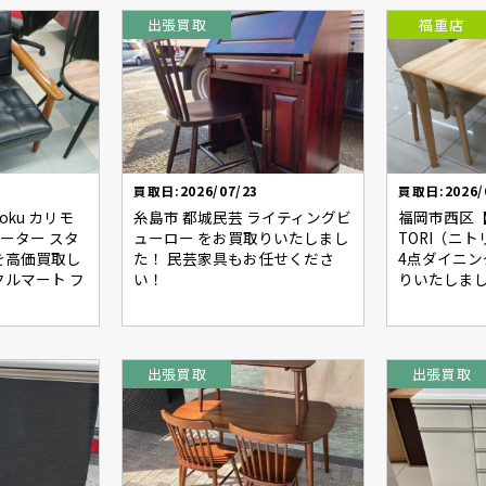
出張買取
福重店
買取日:2026/07/23
買取日:2026/
oku カリモ
糸島市 都城民芸 ライティングビ
福岡市西区【買
シーター スタ
ューロー をお買取りいたしまし
TORI（ニ
を高価買取し
た！ 民芸家具もお任せくださ
4点ダイニ
ルマート フ
い！
りいたしまし
出張買取
出張買取