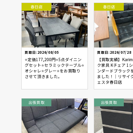
春日店
春日店
買取日:2026/08/05
買取日:2026/07/28
⭐定価177,200円⭐5点ダイニン
【買取実績】Karim
グセット⭐セラミックテーブル⭐
ク家具 Kチェア 1
オシャレ⭐グレー⭐をお買取り
ンダードブラック
させて頂きました。
ました！｜リサイク
ェスタ春日店
出張買取
出張買取