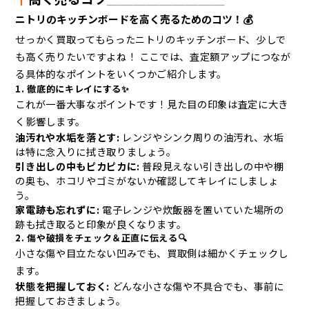
ニトリのキッチンボードを高く売るためのコツ！💰
せっかく買取ってもらったニトリのキッチンボード、少しで
も高く売りたいですよね！ ここでは、査定額アップにつなが
る具体的なポイントをいくつかご紹介します。
1. 徹底的にキレイにする✨
これが一番大事なポイントです！見た目の印象は査定に大き
く影響します。
油汚れや水垢を落とす:
レンジやシンク周りの油汚れ、水垢
は特に念入りに拭き取りましょう。
引き出しの中もピカピカに:
普段見えない引き出しの中や棚
の奥も、ホコリやゴミがないか確認してキレイにしましょ
う。
家電跡も忘れずに:
電子レンジや炊飯器を置いていた場所の
跡も拭き取ると印象が良くなります。
2. 傷や破損をチェック＆正直に伝える🔍
小さな傷や目立たない凹みでも、買取側は細かくチェックし
ます。
状態を把握しておく:
どんな小さな傷や不具合でも、事前に
把握しておきましょう。