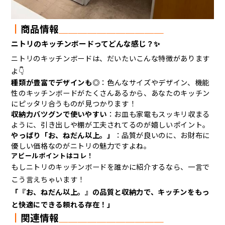
┃
商品情報
＿＿
＿＿
＿＿＿＿＿＿＿
ニトリのキッチンボードってどんな感じ？✨
ニトリのキッチンボードは、だいたいこんな特徴があります
よ👇
種類が豊富でデザインも◎
：色んなサイズやデザイン、機能
性のキッチンボードがたくさんあるから、あなたのキッチン
にピッタリ合うものが見つかります！
収納力バツグンで使いやすい
：お皿も家電もスッキリ収まる
ように、引き出しや棚が工夫されてるのが嬉しいポイント。
やっぱり「お、ねだん以上。」
：品質が良いのに、お財布に
優しい価格なのがニトリの魅力ですよね。
アピールポイントはコレ！
もしニトリのキッチンボードを誰かに紹介するなら、一言で
こう言えちゃいます！
「『お、ねだん以上。』の品質と収納力で、キッチンをもっ
と快適にできる頼れる存在！」
┃
関連情報
＿＿＿＿＿＿＿＿＿＿＿