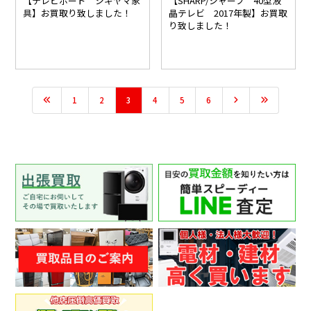
【テレビボード シギヤマ家
【SHARP/シャープ 40型液
具】お買取り致しました！
晶テレビ 2017年製】お買取
り致しました！
1
2
3
4
5
6