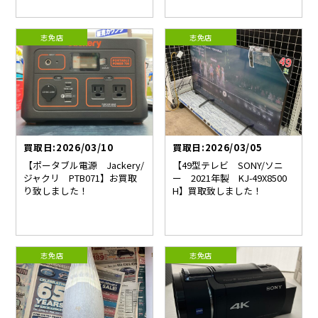
志免店
志免店
買取日:2026/03/10
買取日:2026/03/05
【ポータブル電源 Jackery/
【49型テレビ SONY/ソニ
ジャクリ PTB071】お買取
ー 2021年製 KJ-49X8500
り致しました！
H】買取致しました！
志免店
志免店