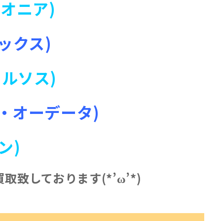
パイオニア)
ォックス)
ヴェルソス)
イ・オーデータ)
ン)
致しております(*’ω’*)