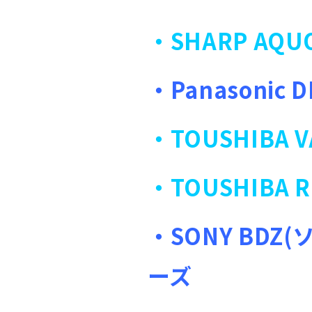
・SHARP AQ
・Panasoni
・TOUSHIBA
・TOUSHIBA 
・SONY BD
ーズ