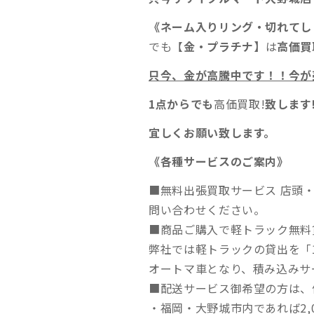
《ネーム入りリング・切れてし
でも【
金
・
プラチナ
】
は
高価買
只今、金が高騰中です！！今が
1点からでも
高価買取!
致します
宜しくお願い致します。
《各種サービスのご案内》
■無料出張買取サービス 店頭
問い合わせください。
■商品ご購入で軽トラック無料
弊社では軽トラックの貸出を「
オートマ車となり、積み込みサ
■配送サービス御希望の方は、
・福岡・大野城市内であれば2,0