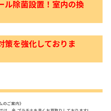
ール除菌設置！室内の換
対策を強化しておりま
ム
のご案内》
では、金.プラチナを
高く
お買取りしております!