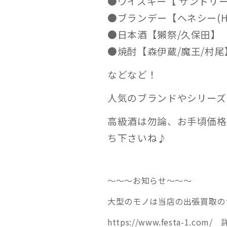
●ウイスキー【 サントリー
●ブランデー【ヘネシー(Henn
●日本酒【獺祭/久保田】
●焼酎【森伊蔵/魔王/村尾
などなど！
人気のブランドやシリーズ
高級酒は勿論、お手頃価格
ち下さいね♪
～～～お知らせ～～～
大型のモノは当店の出張買取のサ
https://www.festa-1