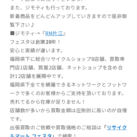
また、ジモティも行っております。
新着商品をどんどんアップしていきますので是非御
覧下さい♪
■ジモティ→『
RM片江
』
フェスタは創業
20
年！
安心と実績が違います。
福岡県下に総合リサイクルショップ8店舗、買取専
門店1店舗、質屋2店舗、ネットショップを含め合
計12店舗を展開中です。
福岡県下全てを網羅できるネットワークとフットワ
ークで多くのお客様からご支持を頂いております。
売れてるから在庫が足りません！
店舗数が多いから買取金額は圧倒的に高いのが自慢
です。
出張買取のご依頼や買取価格のご相談は
「
リサイク
ルマート フェスタ
」
で検索！