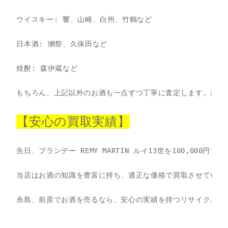
ウイスキー: 響、山崎、白州、竹鶴など

日本酒: 獺祭、久保田など

焼酎: 森伊蔵など

もちろん、上記以外のお酒も一点ずつ丁寧に査定します。未開
【安心の買取実績】
先日、ブランデー REMY MARTIN ルイ13世を100,000円
当店はお酒の知識を豊富に持ち、適正な価格で買取させていた
糸島、前原でお酒を売るなら、安心の実績を持つリサイクルマー