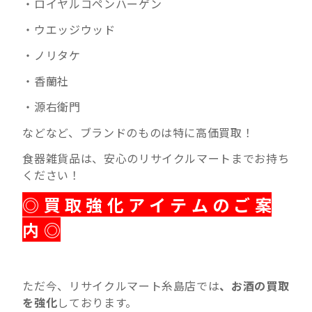
・ロイヤルコペンハーゲン
・ウエッジウッド
・ノリタケ
・香蘭社
・源右衛門
などなど、ブランドのものは特に高価買取！
食器雑貨品は、安心のリサイクルマートまでお持ち
ください！
◎ 買 取 強 化 ア イ テ ム の ご 案
内 ◎
ただ今、リサイクルマート糸島店では
、お酒の買取
を強化
しております。