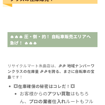
🔥🔥🔥 圧・倒・的！ 自転車販売エリアへ
急げ！ 🔥🔥🔥
リサイクルマート糸島店は、
🎉🎉 地域ナンバーワ
ンクラスの在庫量 🎉🎉を誇る、まさに自転車の宝
島
です！
💥在庫確保の秘密はコレだ！💥
お客様からの
アツい買取
はもちろ
ん、
プロの業者仕入れ
ルートもフル