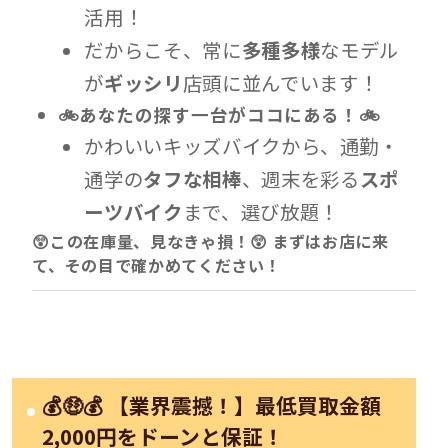
活用！
だからこそ、常に
多種多様
なモデル
が
ギッシリ
店頭に並んでいます！
🚲あなたの探す一台がココにある！🚲
かわいいキッズバイクから、通勤・
通学の
タフな相棒
、週末を彩る
スポ
ーツバイク
まで、選び放題！
😲この在庫量、見なきゃ損！😲
まずはお店に来
て、その目で確かめてください！
💰🤑💰 【業界震撼！】最低買取金額
2,000円をドーンと保証！