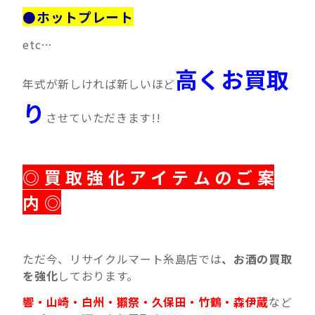
●ホットプレート
etc…
高くお買取
年式が新しければ新しいほど
り
させていただきます!!
◎ 買 取 強 化 ア イ テ ム の ご 案
内 ◎
ただ今、リサイクルマート糸島店では
、お酒の買取
を強化
しております。
響・山崎・白州・獺祭・久保田・竹鶴・森伊蔵
など