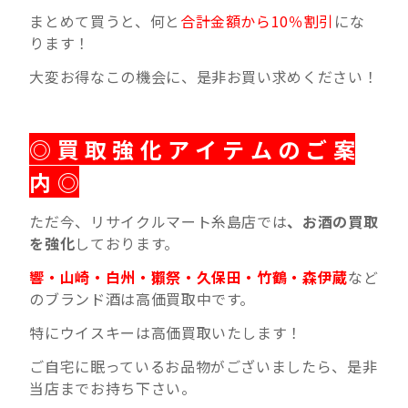
まとめて買うと、何と
合計金額から10％割引
にな
ります！
大変お得なこの機会に、是非お買い求めください！
◎ 買 取 強 化 ア イ テ ム の ご 案
内 ◎
ただ今、リサイクルマート糸島店では
、お酒の買取
を強化
しております。
響・山崎・白州・獺祭・久保田・竹鶴・森伊蔵
など
のブランド酒は高価買取中です。
特にウイスキーは高価買取いたします！
ご自宅に眠っているお品物がございましたら、是非
当店までお持ち下さい。