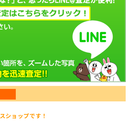
報
スショップです！