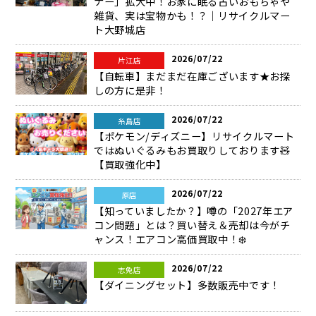
ナー」拡大中！お家に眠る古いおもちゃや
雑貨、実は宝物かも！？｜リサイクルマー
ト大野城店
2026/07/22
片江店
【自転車】まだまだ在庫ございます★お探
しの方に是非！
2026/07/22
糸島店
【ポケモン/ディズニー】リサイクルマート
ではぬいぐるみもお買取りしております🧸
【買取強化中】
2026/07/22
原店
【知っていましたか？】噂の「2027年エア
コン問題」とは？買い替え＆売却は今がチ
ャンス！エアコン高価買取中！❄️
2026/07/22
志免店
【ダイニングセット】多数販売中です！