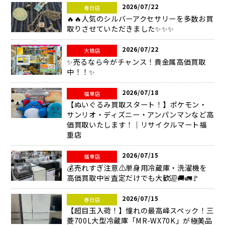
2026/07/22
春日店
🔥🔥人気のシルバーアクセサリーを多数お買
取りさせていただきました✨✨✨
2026/07/22
大橋店
✨売るなら今がチャンス！貴金属高価買取
中！！✨
2026/07/18
福重店
【ぬいぐるみ買取スタート！】ポケモン・
サンリオ・ディズニー・アンパンマンなど高
価買取いたします！｜リサイクルマート福
重店
2026/07/15
福重店
💰売れすぎ注意⚠️単身用冷蔵庫・洗濯機を
高価買取中🚨査定だけでも大歓迎🚚🚛🚩
2026/07/15
春日店
【超目玉入荷！】憧れの最高峰スペック！三
菱700L大型冷蔵庫「MR-WX70K」が極美品