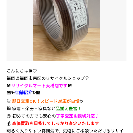
こんにちは🐕♡
福岡県福岡市南区のリサイクルショップ
🎈
🌸
リサイクルマート大橋店です
🌸
🏪✨
店舗紹介
✨🏪
🚀
即日査定OK！スピード対応が自慢
✨
🛍️
家電・楽器・家具など
品揃え豊富！
😊
初めての方でも安心の
丁寧査定＆親切対応♪
💰
高価買取を目指してしっかり査定いたします
明るく入りやすい雰囲気で、気軽にご相談いただけるリサイ