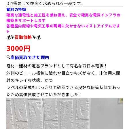
DIY需要まで幅広く求められる一品です。
電材の特徴
確実な通電性と施工性を兼ね備え、安全で確実な電気インフラの
構築をサポートします
各種屋内配線や電気工事の現場に欠かせないマストアイテムです
✨
💰🦩
買取価格
🦩💰
3000円
🔍
高価買取できた理由
電材・建材の定番ブランドとして有名な西日本電線！
外側のビニール梱包に破れや目立つキズがなく、未使用未開
封のキレイな状態、かつ
ラベルの記載もはっきりと確認できる良好な保管状態であっ
たため高価買取させていただきました！