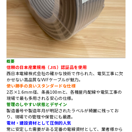
概要
信頼の日本産業規格（JIS）認証品を使用
西日本電線株式会社の確かな技術で作られた、電気工事に欠
かせない高品質なVVFケーブルが魅力。
使い勝手の良いスタンダードな仕様
2芯×1.6mm径、条長100mと、各種屋内配線や電気工事の
現場で最も多用される安心の仕様。
管理のしやすい状態とデザイン
製造番号や製造年月が明記されたラベルが綺麗に残ってお
り、現場での管理や保管にも最適。
電材・建設資材として圧倒的人気
常に安定した需要がある定番の電線資材として、業者様から