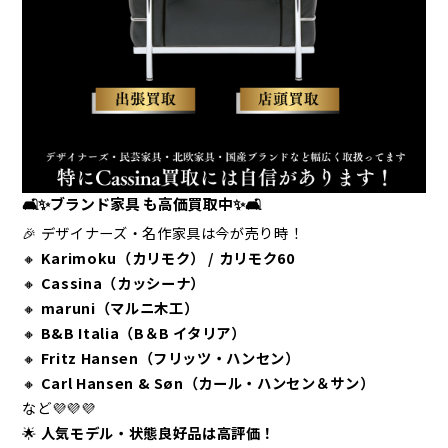
🛋️✨ブランド家具 も高価買取中✨🛋️
🎉
デザイナーズ・名作家具は今が売り時！
🔸
Karimoku（カリモク） / カリモク60
🔸
Cassina（カッシーナ）
🔸
maruni（マルニ木工）
🔸
B&B Italia（B＆B イタリア）
🔸
Fritz Hansen（フリッツ・ハンセン）
🔸
Carl Hansen & Søn（カール・ハンセン＆サン）
など💜💜💜
🌟
人気モデル・状態良好品は高評価！