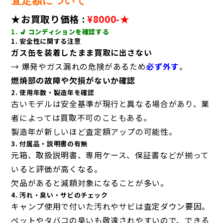
査定額について
★お買取り価格 :
¥8000
-★
1. 💺
コンディションを確認する
1. 安全性に関する注意
ガス缶を装着したまま買取に出さない
→ 爆発やガス漏れの危険があるため
必ず外す
。
燃焼部の故障や欠損がないか確認
2. 使用年数・製造年を確認
古いモデルは安全基準が現行と異なる場合があり、業
者によっては買取不可のこともある。
製造年が新しいほど査定額アップの可能性。
3. 付属品・説明書の有無
元箱、取扱説明書、専用ケース、保証書などが揃って
いると評価が高くなる。
欠品があると減額対象になることが多い。
4. 汚れ・臭い・サビのチェック
キャンプ使用で付いた汚れやサビは査定ダウン要因。
ペットやタバコの臭いも敬遠されやすいので、できる