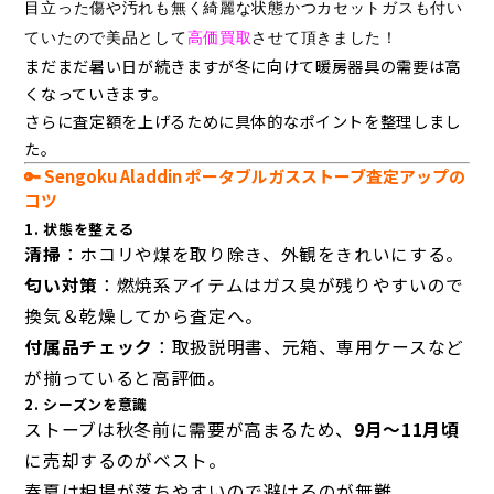
目立った傷や汚れも無く綺麗な状態かつカセットガスも付い
ていたので美品として
高価買取
させて頂きました！
まだまだ暑い日が続きますが冬に向けて暖房器具の需要は高
くなっていきます。
さらに査定額を上げるために
具体的なポイントを整理しまし
た。
🔑 Sengoku Aladdin ポータブルガスストーブ査定アップの
コツ
1. 状態を整える
清掃
：ホコリや煤を取り除き、外観をきれいにする。
匂い対策
：燃焼系アイテムはガス臭が残りやすいので
換気＆乾燥してから査定へ。
付属品チェック
：取扱説明書、元箱、専用ケースなど
が揃っていると高評価。
2. シーズンを意識
ストーブは秋冬前に需要が高まるため、
9月〜11月頃
に売却するのがベスト。
春夏は相場が落ちやすいので避けるのが無難。