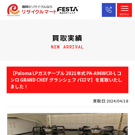
MENU
買取実績
NEW ARRIVAL
【Paloma LPガステーブル 2021年式 PA-A96WCR-L コ
ンロ GRAND CHEF グランシェフ パロマ】を買取いたし
ました！
買取日:2024/04/18