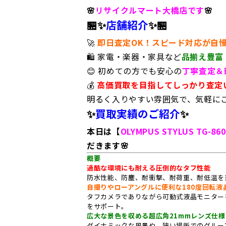
🌸
リサイクルマート大橋店です
🌸
🏪✨
店舗紹介
✨🏪
🚀
即日査定OK！スピード対応が自
🛍️
家電・楽器・家具など
品揃え豊富
😊
初めての方でも安心の
丁寧査定＆
💰
高価買取を目指してしっかり査定
明るく入りやすい雰囲気で、気軽にご
✨
買取実績のご紹介
✨
本日は【
OLYMPUS STYLUS TG-86
だきます🌸
概要
過酷な環境にも耐える圧倒的なタフ性能
防水性能、防塵、耐衝撃、耐荷重、耐低温を
自撮りやローアングルに便利な180度回転液
タフカメラでありながら可動式液晶モニター
をサポート。
広大な景色を収める超広角21mmレンズ仕様
ダイナミックな風景や、狭い場所でのグルー