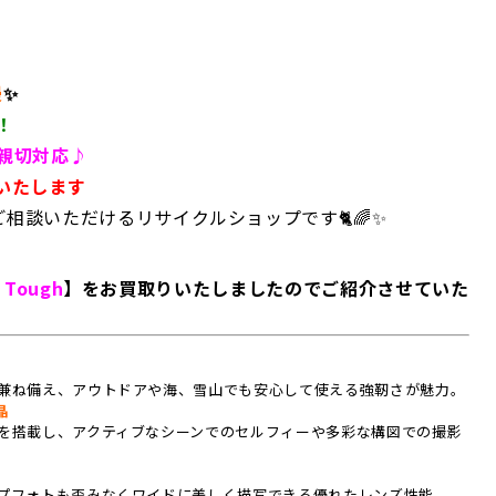
慢
✨
！
親切対応♪
いたします
相談いただけるリサイクルショップです🐈
🌈✨
0
Tough
】をお買取りいたしましたのでご紹介させていた
兼ね備え、アウトドアや海、雪山でも安心して使える強靭さが魅力。
晶
を搭載し、アクティブなシーンでのセルフィーや多彩な構図での撮影
プフォトも歪みなくワイドに美しく描写できる優れたレンズ性能。