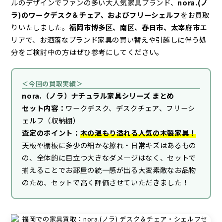
ルのデザインでファンの多い大人気家具ブランド、
nora.(ノ
ラ)のワークデスク＆チェア、およびフリーシェルフ
をお買取
りいたしました。
福岡市博多区、南区、春日市、太宰府市
エ
リアで、お洒落なブランド家具の買い替えや引越しに伴う処
分をご検討中の方はぜひ参考にしてください。
＜今回の買取実績＞
nora.（ノラ）ナチュラル家具シリーズ まとめ
セット内容：
ワークデスク、デスクチェア、フリーシ
ェルフ（収納棚）
査定のポイント：
木の温もり溢れる人気の木製家具！
天板や棚板に多少の細かな擦れ・日常キズはあるもの
の、全体的に目立つ大きなダメージはなく、セットで
揃えることでお部屋の統一感が出る大変素敵なお品物
のため、セットで高く評価させていただきました！