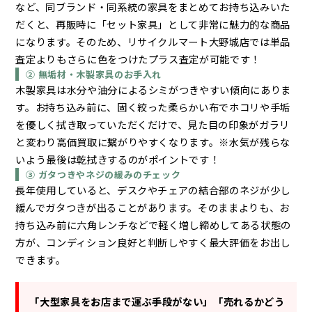
など、同ブランド・同系統の家具をまとめてお持ち込みいた
だくと、再販時に「セット家具」として非常に魅力的な商品
になります。そのため、リサイクルマート大野城店では単品
査定よりもさらに色をつけたプラス査定が可能です！
② 無垢材・木製家具のお手入れ
木製家具は水分や油分によるシミがつきやすい傾向にありま
す。お持ち込み前に、固く絞った柔らかい布でホコリや手垢
を優しく拭き取っていただくだけで、見た目の印象がガラリ
と変わり高価買取に繋がりやすくなります。※水気が残らな
いよう最後は乾拭きするのがポイントです！
③ ガタつきやネジの緩みのチェック
長年使用していると、デスクやチェアの結合部のネジが少し
緩んでガタつきが出ることがあります。そのままよりも、お
持ち込み前に六角レンチなどで軽く増し締めしてある状態の
方が、コンディション良好と判断しやすく最大評価をお出し
できます。
「大型家具をお店まで運ぶ手段がない」「売れるかどう