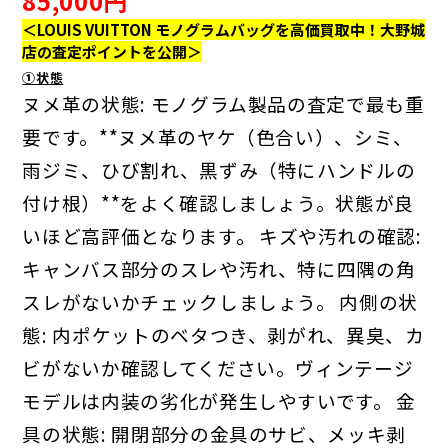
85,000
円
＜LOUIS VUITTON モノグラムバッグを高価買取中！大野城
店の査定ポイントを公開＞
①状態
ヌメ革の状態: モノグラム製品の査定で最も重
要です。**ヌメ革のヤケ（色合い）、シミ、
雨ジミ、ひび割れ、黒ずみ（特にハンドルの
付け根）**をよく確認しましょう。状態が良
いほど高評価となります。
キズや汚れの確認:
キャンバス部分のスレや汚れ、特に四隅の角
スレがないかチェックしましょう。
内側の状
態: 内ポケットのベタつき、剥がれ、異臭、カ
ビがないか確認してください。ヴィンテージ
モデルは内装の劣化が発生しやすいです。
金
具の状態: 開閉部分の金具のサビ、メッキ剥