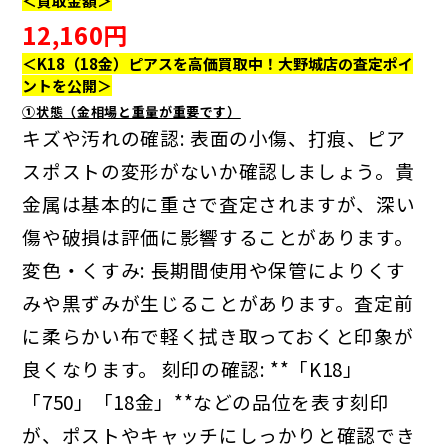
＜買取金額＞
12,160
円
＜K18（18金）ピアスを高価買取中！大野城店の査定ポイ
ントを公開＞
①状態（金相場と重量が重要です）
キズや汚れの確認: 表面の小傷、打痕、ピア
スポストの変形がないか確認しましょう。貴
金属は基本的に重さで査定されますが、深い
傷や破損は評価に影響することがあります。
変色・くすみ: 長期間使用や保管によりくす
みや黒ずみが生じることがあります。査定前
に柔らかい布で軽く拭き取っておくと印象が
良くなります。
刻印の確認: **「K18」
「750」「18金」**などの品位を表す刻印
が、ポストやキャッチにしっかりと確認でき