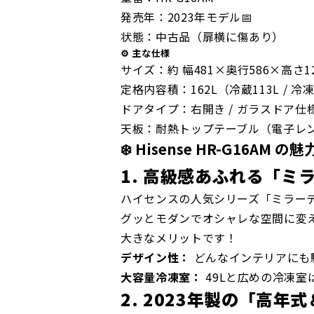
発売年：2023年モデル📅
状態：中古品（扉横に傷あり）
⚙️ 主な仕様
サイズ：約 幅481×奥行586×高さ1
定格内容積：162L（冷蔵113L / 冷凍
ドアタイプ：右開き / ガラスドア仕様
天板：耐熱トップテーブル（電子レン
❄️ Hisense HR-G16AM の魅
1. 高級感あふれる「ミ
ハイセンスの人気シリーズ「ミラー
グッとモダンでオシャレな空間に変
大きなメリットです！
デザイン性：
どんなインテリアにも
大容量冷凍室：
49Lと広めの冷凍
2. 2023年製の「高年