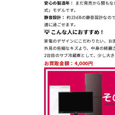
安心の製造年：
まだ発売から間もな
式」モデルです。
静音設計：
約23dBの静音設計な
適に過ごせます。
💡 こんな人におすすめ！
家電のデザインにこだわりたい、お洒
外見の些細なキズより、中身の綺麗さ
2台目のサブ冷蔵庫として、少し大き
お買取金額：4,000円