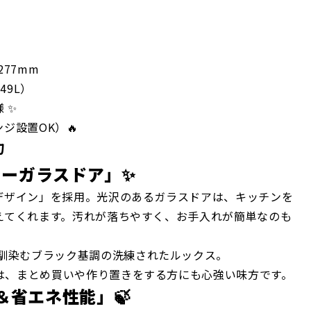
277mm
49L）
 ✨
ジ設置OK）🔥
力
ラーガラスドア」✨
デザイン」を採用。光沢のあるガラスドアは、キッチンを
えてくれます。汚れが落ちやすく、お手入れが簡単なのも
馴染むブラック基調の洗練されたルックス。
室は、まとめ買いや作り置きをする方にも心強い味方です。
式＆省エネ性能」🍃