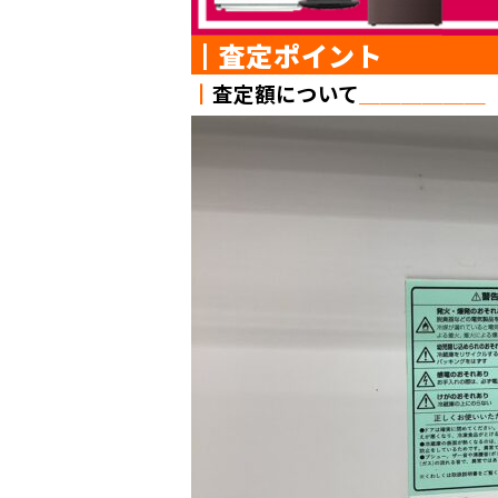
┃査定ポイン
┃
査定額について
＿＿＿＿＿＿