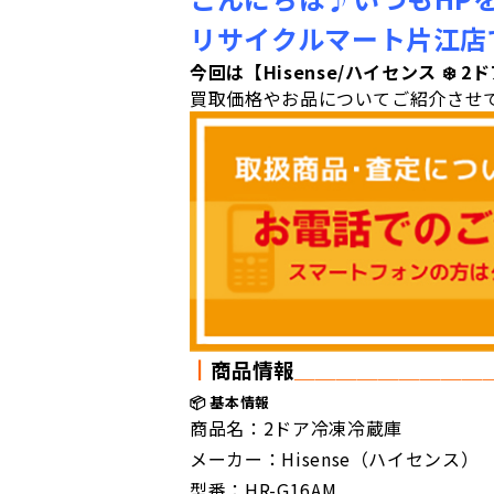
リサイクルマート片江店で
今回は【Hisense/ハイセンス ❄️ 2
買取価格やお品についてご紹介させて
┃
商品情報
＿＿
＿＿
＿＿＿＿＿
📦 基本情報
商品名：2ドア冷凍冷蔵庫
メーカー：Hisense（ハイセンス）
型番：HR-G16AM