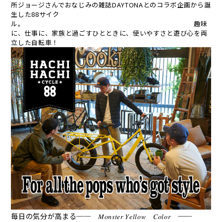
所ジョージさんでおなじみの雑誌DAYTONAとのコラボ企画から誕
生した88サイク
ル。 趣味
に、仕事に、家族と過ごすひとときに、使いやすさと遊び心を両
立した自転車！
毎日の気分が高まる── 𝑀𝑜𝑛𝑠𝑡𝑒𝑟 𝑌𝑒𝑙𝑙𝑜𝑤 𝐶𝑜𝑙𝑜𝑟 ──