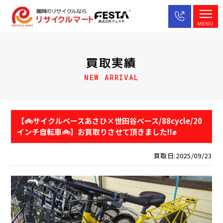
MENU
買取実績
NEW ARRIVAL
【🚲サイクルベースあさひ×世田谷ベース/88cycle/20
インチ自転車🚲】お買取りさせて頂きました!!✊
買取日:2025/09/23