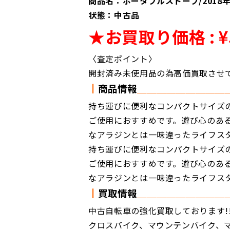
商品名：ポータブルストーブ/2018年/S
状態：中古品
★お買取り価格 : ¥
〈査定ポイント〉
開封済み未使用品の為高価買取させ
┃
商品情報
＿＿
＿＿
＿＿＿＿＿
持ち運びに便利なコンパクトサイズ
ご使用におすすめです。遊び心のあ
なアラジンとは一味違ったライフス
持ち運びに便利なコンパクトサイズ
ご使用におすすめです。遊び心のあ
なアラジンとは一味違ったライフス
┃
買取情報
＿＿
＿＿
＿＿＿＿＿
中古自転車の強化買取しております!
クロスバイク、マウンテンバイク、