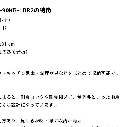
90KB-LBR2の特徴
エトナ）
ード
81 cm
性のある合板）
器・キッチン家電・調理器具などをまとめて収納可能です
によると、耐震ロックや耐震棚ダボ、傾斜棚といった地震
にくい設計になっています✨
両方あり、見せる収納・隠す収納が両立