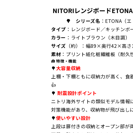
NITORIレンジボードETONA-
🌳 シリーズ名
：ETONA（
タイプ
：レンジボード／キッチンボ
カラー
：ライトブラウン（木目調）
サイズ
（約）：幅89×奥行42×高さ1
素材
：プリント紙化粧繊維板（耐久
🧰 特徴・機能
🌳
大容量収納
上棚・下棚ともに収納力が高く、食
👍
🌳
耐震設計ポイント
ニトリ海外サイトの類似モデル情報
対策機能があり、収納物が飛び出し
🌳
使いやすい設計
上段は扉付きの収納とオープン部が