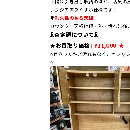
下段は引き出し収納のほか、蒸気の
レンジを置きやすい仕様です！
🌳
耐久性のある天板
カウンター天板は傷・熱・汚れに強
🎗️査定額について🎗️
★お買取り価格 :
¥11,000-
★
⭐目立ったキズ汚れもなく、オシャ
⭐