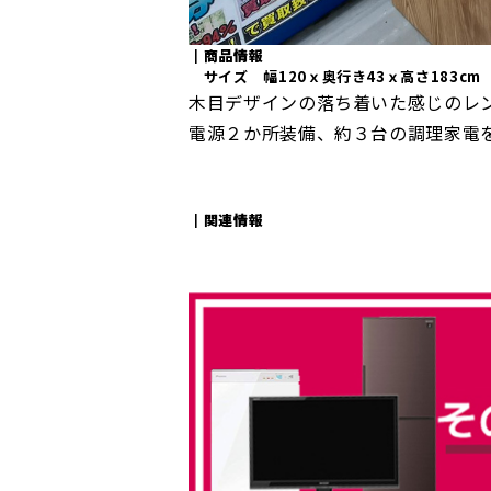
┃商品情報
サイズ 幅120ｘ奥行き43ｘ高さ183cm
木目デザインの落ち着いた感じのレ
電源２か所装備、約３台の調理家電
┃関連情報