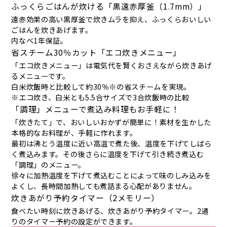
ふっくらごはんが炊ける「黒遠赤厚釜（1.7mm）」
遠赤効果の高い黒厚釜で炊きムラを抑え、ふっくらおいしい
ごはんを炊きあげます。
内なべ1年保証。
省スチーム30％カット「エコ炊きメニュー」
「エコ炊きメニュー」は電気代を賢くおさえながら炊きあげ
るメニューです。
白米炊飯時と比較して約30％※の省スチームを実現。
※エコ炊き、白米とも5.5合サイズで3合炊飯時の比較
「調理」メニューで煮込み料理もお手軽に！
「炊きたて」で、おいしいおかずが簡単に！素材を生かした
本格的なお料理が、手軽に作れます。
最初は沸とう温度に近い高温で煮た後、温度を下げてしばら
く煮込みます。その後さらに温度を下げて引き続き煮込む
「調理」のメニュー。
徐々に加熱温度を下げて煮込むことによって味のしみ込みを
よくし、長時間加熱しても煮詰まる心配がありません。
炊きあがり予約タイマー（2メモリー）
食べたい時刻に炊きあげる、炊きあがり予約タイマー。2通
りのタイマー予約の設定ができます。