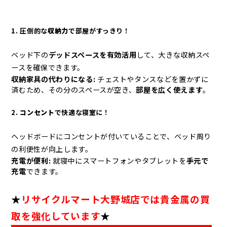
1. 圧倒的な
収納力
で部屋がすっきり！
ベッド下の
デッドスペースを有効活用
して、大きな収納スペ
ースを確保できます。
収納家具の代わりになる:
チェストやタンスなどを置かずに
済むため、その分のスペースが空き、
部屋を広く使えます
。
2.
コンセント
で快適な寝室に！
ヘッドボードにコンセントが付いていることで、ベッド周り
の利便性が向上します。
充電が便利:
就寝中にスマートフォンやタブレットを
手元で
充電
できます。
★
リサイクルマート大野城店では貴金属の買
取を強化しています
★