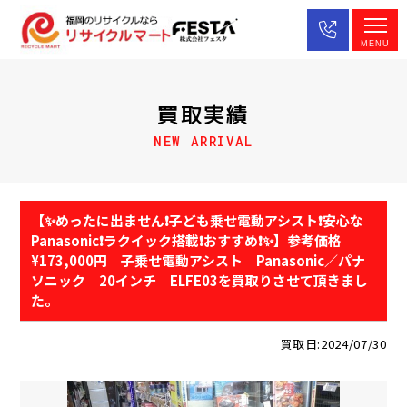
MENU
買取実績
NEW ARRIVAL
【✨めったに出ません❗️子ども乗せ電動アシスト❗️安心な
Panasonic❗️ラクイック搭載❗️おすすめ❗️✨】参考価格
¥173,000円 子乗せ電動アシスト Panasonic／パナ
ソニック 20インチ ELFE03を買取りさせて頂きまし
た。
買取日:2024/07/30