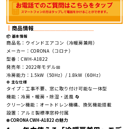
┃
商品情報
＿＿
＿＿
＿＿＿＿＿＿＿
📦 基本情報
商品名：ウインドエアコン（冷暖房兼用）
メーカー：CORONA（コロナ）
型番：CWH-A1822
発売年：2022年モデル📅
冷房能力：1.5kW（50Hz）/ 1.8kW（60Hz）
⚙️ 主な仕様
タイプ：工事不要、窓に取り付け可能な一体型
機能：冷房・暖房・除湿・送風 🔄
クリーン機能：オートドレン機構、換気機能搭載
設置：アルミ製標準窓枠付属
❄️ CORONA CWH-A1822 の魅力