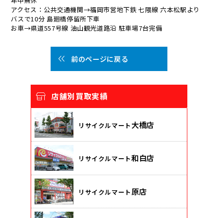
年中無休
アクセス：公共交通機関→福岡市営地下鉄 七隈線 六本松駅より
バスで10分 島廻橋停留所下車
お車→県道557号線 油山観光道路沿 駐車場7台完備
前のページに戻る
店舗別買取実績
大橋店
リサイクルマート
和白店
リサイクルマート
原店
リサイクルマート