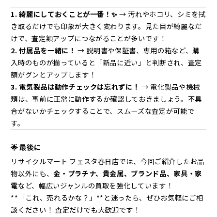
1. 綺麗にしておくことが一番！✨
→ 汚れやホコリ、シミを拭
き取るだけでも印象が大きく変わります。見た目が綺麗なだ
けで、査定額アップにつながることが多いです！
2. 付属品を一緒に！
→ 説明書や保証書、専用の箱など、購
入時のものが揃っていると「新品に近い」と判断され、査定
額がグンとアップします！
3. 電気製品は動作チェックは忘れずに！
→ 電化製品や機械
類は、事前に正常に動作するか確認しておきましょう。不具
合がないかチェックすることで、スムーズな査定が可能で
す。
🌟 最後に
リサイクルマート フェスタ春日店では、今回ご紹介したお品
物以外にも、
金・プラチナ、貴金属、ブランド品、家具・家
電
など、幅広いジャンルの買取を強化しています！
**「これ、売れるかな？」**と迷ったら、ぜひお気軽にご相
談ください！ 査定だけでも大歓迎です！