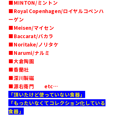
■MINTON/ミントン
■Royal Copenhagen/ロイヤルコペンハ
ーゲン
■Meisen/マイセン
■Baccarat/バカラ
■Noritake/ノリタケ
■Narumi/ナルミ
■大倉陶園
■香蘭社
■深川製磁
■源右衛門 etc…
「頂いたけど使っていない食器」
「もったいなくてコレクション化している
食器」