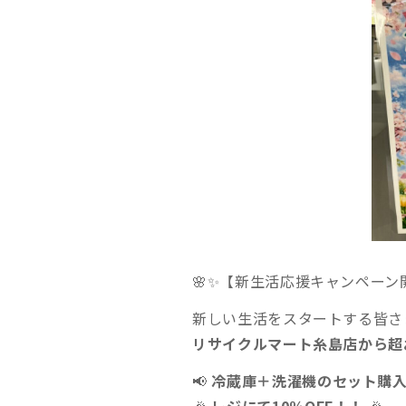
🌸✨【新生活応援キャンペーン
新しい生活をスタートする皆さ
リサイクルマート糸島店から超
📢
冷蔵庫＋洗濯機のセット購
🎉
レジにて10％OFF！！
🎉