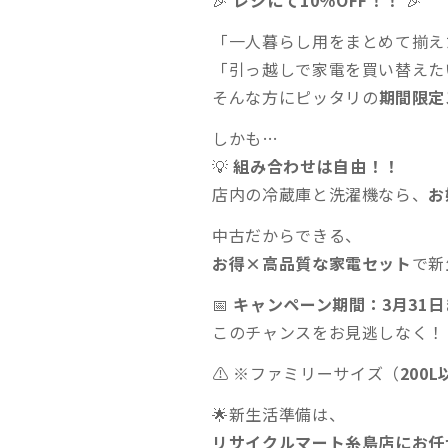
「一人暮らし用をまとめて揃え
「引っ越しで家電を買い替えた
そんな方にピッタリの
期間限定
しかも…
💡
組み合わせは自由！！
店内の冷蔵庫と洗濯機なら、
お
中古だからできる、
お得×高品質な家電セット
で新
📅
キャンペーン期間：3月31
このチャンスをお見逃しなく！
⚠️ ※ファミリーサイズ（
200
🌟新生活準備は、
リサイクルマート糸島店にお任