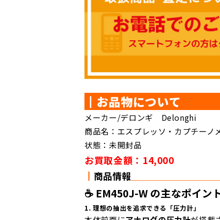
┃お品物につい
メーカー/デロンギ Delonghi
商品名：エスプレッソ・カプチーノメー
状態：未開封品
お買取金額：14,000
┃
商品情報
＿＿
＿＿
＿＿＿＿＿
☕️ EM450J-W の主なポイン
1. 理想の抽出を追求できる「圧力計」
本体前面に
アナログの圧力計
が搭載