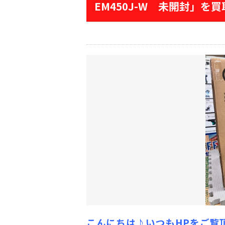
EM450J-W 未開封」を
こんにちは♪いつもHPをご覧