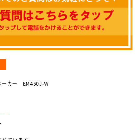
て
カー EM450J-W
＿＿
ト
されています。