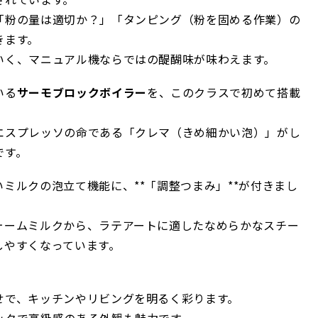
「粉の量は適切か？」「タンピング（粉を固める作業）の
きます。
いく、マニュアル機ならではの醍醐味が味わえます。
用
いる
サーモブロックボイラー
を、このクラスで初めて搭載
エスプレッソの命である「クレマ（きめ細かい泡）」がし
です。
ミルクの泡立て機能に、**「調整つまみ」**が付きまし
ォームミルクから、ラテアートに適したなめらかなスチー
しやすくなっています。
ン
。
せで、キッチンやリビングを明るく彩ります。