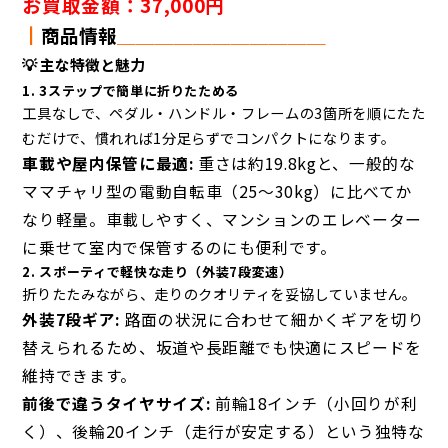
お買取金額：37,000円
┃
商品情報
＿＿
＿＿
＿＿＿＿＿＿＿
💡 主な特徴と魅力
1. 3ステップで簡単に折りたためる
工具なしで、ペダル・ハンドル・フレームの3箇所を順にたた
むだけで、慣れれば1分足らずでコンパクトになります。
車載や屋内保管に最適:
重さは約19.8kgと、一般的な
ママチャリ型の電動自転車（25〜30kg）に比べてか
なり軽量。車載しやすく、マンションのエレベーター
に乗せて室内で保管するのにも便利です。
2. スポーティで軽快な走り（外装7段変速）
折りたたみながら、走りのクオリティを妥協していません。
外装7段ギア:
路面の状況に合わせて細かくギアを切り
替えられるため、坂道や長距離でも快適にスピードを
維持できます。
前後で違うタイヤサイズ:
前輪18インチ（小回りが利
く）、後輪20インチ（走行が安定する）という独特な