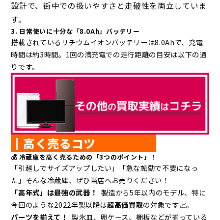
設計で、街中での扱いやすさと走破性を両立していま
す。
3. 日常使いに十分な「8.0Ah」バッテリー
搭載されているリチウムイオンバッテリーは8.0Ahで、充電
時間は約3時間。1回の満充電での走行距離の目安は以下の通
りです。
┃高く売るコツ
💰 冷蔵庫を高く売るための「3つのポイント」！
「引越しでサイズアップしたい」「急な転勤で不要になっ
た」そんな冷蔵庫、ぜひ当店へお売りください！
「高年式」は最強の武器！
: 製造から5年以内のモデル、特に
今回のような2022年製以降は
超高価買取
の対象です📈。
パーツを揃えて！
: 製氷皿、卵ケース、棚板などが揃っている