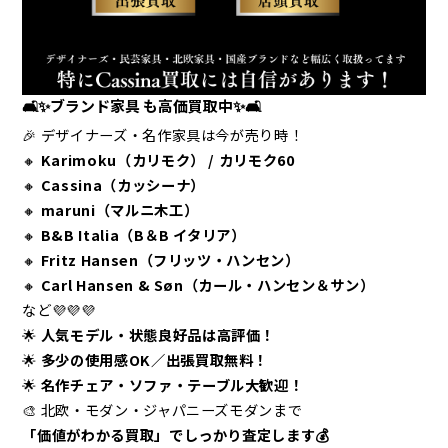
🛋️✨ブランド家具 も高価買取中✨🛋️
🎉
デザイナーズ・名作家具は今が売り時！
🔸
Karimoku（カリモク） / カリモク60
🔸
Cassina（カッシーナ）
🔸
maruni（マルニ木工）
🔸
B&B Italia（B＆B イタリア）
🔸
Fritz Hansen（フリッツ・ハンセン）
🔸
Carl Hansen & Søn（カール・ハンセン＆サン）
など💜💜💜
🌟
人気モデル・状態良好品は高評価！
🌟
多少の使用感OK／出張買取無料！
🌟
名作チェア・ソファ・テーブル大歓迎！
🎨 北欧・モダン・ジャパニーズモダンまで
「価値がわかる買取」でしっかり査定します💰