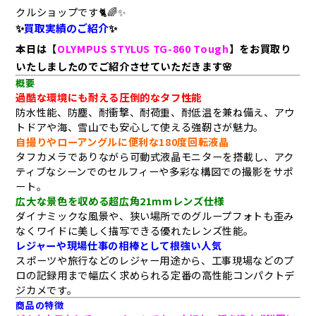
クルショップです🐈
🌈✨
✨
買取実績のご紹介
✨
本日は【
OLYMPUS STYLUS TG-860
Tough
】をお買取り
いたしましたのでご紹介させていただきます🌸
概要
過酷な環境にも耐える圧倒的なタフ性能
防水性能、防塵、耐衝撃、耐荷重、耐低温を兼ね備え、アウ
トドアや海、雪山でも安心して使える強靭さが魅力。
自撮りやローアングルに便利な180度回転液晶
タフカメラでありながら可動式液晶モニターを搭載し、アク
ティブなシーンでのセルフィーや多彩な構図での撮影をサポ
ート。
広大な景色を収める超広角21mmレンズ仕様
ダイナミックな風景や、狭い場所でのグループフォトも歪み
なくワイドに美しく描写できる優れたレンズ性能。
レジャーや現場仕事の相棒として根強い人気
スポーツや旅行などのレジャー用途から、工事現場などのプ
ロの記録用まで幅広く求められる定番の高性能コンパクトデ
ジカメです。
商品の特徴