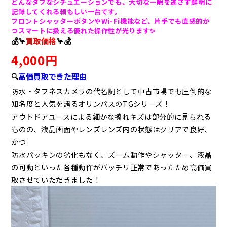
どんなタフなシチュエーションでも、大切な一瞬を逃さず鮮明に
記録してくれる頼もしい一台です。
フロントシャッターボタンやWi-Fi機能など、片手でも直感的か
つスマートに扱える優れた操作性が光ります✨
💰🦩
買取価格
🦩💰
4,000円
🔍
高価買取できた理由
防水・タフネスカメラの代名詞として中古市場でも圧倒的な
知名度と人気を誇るオリンパスのTGシリーズ！
アウトドアユースによる細かな擦れキズは部分的に見られる
ものの、液晶画面やレンズレンズ内の状態はクリアで良好、
かつ
防水パッキンの劣化もなく、ズーム動作やシャッター、液晶
の可動といった各種動作がバッチリ正常であったため高価買
取させていただきました！