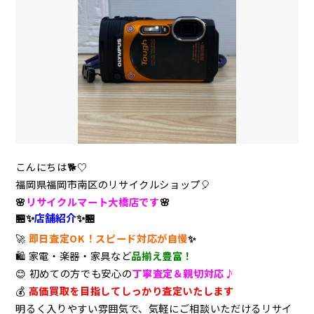
こんにちは🐕♡
福岡県福岡市南区のリサイクルショップ
🎈
🌸
リサイクルマート大橋店です
🌸
🏪✨
店舗紹介
✨🏪
🚀
即日査定OK！スピード対応が自慢
✨
🛍️
家電・楽器・家具など
品揃え豊富！
😊
初めての方でも安心の
丁寧査定＆親切対応♪
💰
高価買取を目指してしっかり査定いたします
明るく入りやすい雰囲気で、気軽にご相談いただけるリサイ