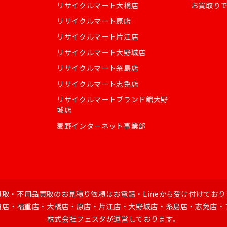
リサイクルマート大橋店
お買取り
リサイクルマート原店
リサイクルマート片江店
リサイクルマート大野城店
リサイクルマート糸島店
リサイクルマート志免店
リサイクルマートブランド館大野
城店
麦野インターネット事業部
買取・不用品買取のお見積り依頼はお電話・Lineから受け付けており
日店・福重店・大橋店・原店・片江店・大野城店・糸島店・志免店・
株式会社フェスタが運営しております。