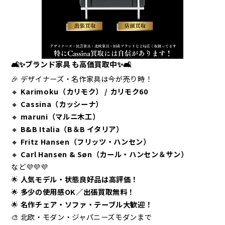
🛋️✨ブランド家具 も高価買取中✨🛋️
🎉 デザイナーズ・名作家具は今が売り時！
🔸
Karimoku（カリモク） / カリモク60
🔸
Cassina（カッシーナ）
🔸
maruni（マルニ木工）
🔸
B&B Italia（B＆B イタリア）
🔸
Fritz Hansen（フリッツ・ハンセン）
🔸
Carl Hansen & Søn（カール・ハンセン＆サン）
など💜💜💜
🌟
人気モデル・状態良好品は高評価！
🌟
多少の使用感OK／出張買取無料！
🌟
名作チェア・ソファ・テーブル大歓迎！
🎨 北欧・モダン・ジャパニーズモダンまで