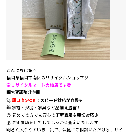
こんにちは🐕♡
福岡県福岡市南区のリサイクルショップ🎈
🌸リサイクルマート大橋店です🌸
🏪✨店舗紹介✨🏪
🚀
即日査定OK
！スピード対応が自慢✨
🛍️ 家電・楽器・家具など
品揃え豊富！
😊 初めての方でも安心の
丁寧査定＆親切対応♪
💰 高価買取を目指してしっかり査定いたします
明るく入りやすい雰囲気で、気軽にご相談いただけるリサイ