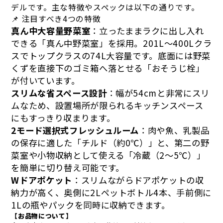
デルです。主な特徴やスペックは以下の通りです。
📌 注目すべき4つの特徴
真ん中大容量野菜室
：立ったままラクに出し入れ
できる「真ん中野菜室」を採用。201L〜400Lクラ
スでトップクラスの74L大容量です。底面には野菜
くずを直接下のゴミ箱へ落とせる「おそうじ栓」
が付いています。
スリムな省スペース設計
：幅が54cmと非常にスリ
ムなため、設置場所が限られるキッチンスペース
にもすっきり収まります。
2モード選択式フレッシュルーム
：肉や魚、乳製品
の保存に適した「チルド（約0℃）」と、第二の野
菜室や小物収納として使える「冷蔵（2〜5℃）」
を簡単に切り替え可能です。
Wドアポケット
：スリムながらドアポケットの収
納力が高く、奥側に2Lペットボトル4本、手前側に
1Lの瓶やパックを同時に収納できます。
【お品物について】