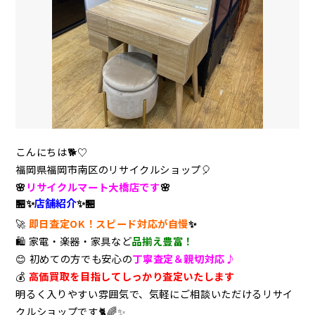
こんにちは🐕♡
福岡県福岡市南区のリサイクルショップ
🎈
🌸
リサイクルマート大橋店です
🌸
🏪✨
店舗紹介
✨🏪
🚀
即日査定OK！スピード対応が自慢
✨
🛍️
家電・楽器・家具など
品揃え豊富！
😊
初めての方でも安心の
丁寧査定＆親切対応♪
💰
高価買取を目指してしっかり査定いたします
明るく入りやすい雰囲気で、気軽にご相談いただけるリサイ
クルショップです
🐈🌈✨