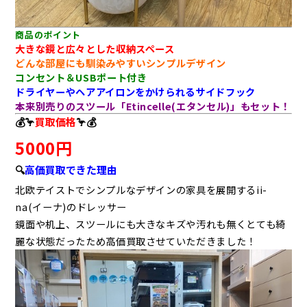
商品のポイント
大きな鏡と広々とした収納スペース
どんな部屋にも馴染みやすいシンプルデザイン
コンセント＆USBポート付き
ドライヤーやヘアアイロンをかけられるサイドフック
本来別売りのスツール「Etincelle(エタンセル)」もセット！
💰🦩
買取価格
🦩💰
5000円
🔍
高価買取できた理由
北欧テイストでシンプルなデザインの家具を展開するii-
na(イーナ)のドレッサー
鏡面や机上、スツールにも大きなキズや汚れも無くとても綺
麗な状態だったため高価買取させていただきました！