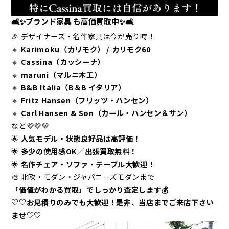
🛋️✨ブランド家具 も高価買取中✨🛋️
🎉
デザイナーズ・名作家具は今が売り時！
🔸
Karimoku（カリモク） / カリモク60
🔸
Cassina（カッシーナ）
🔸
maruni（マルニ木工）
🔸
B&B Italia（B＆B イタリア）
🔸
Fritz Hansen（フリッツ・ハンセン）
🔸
Carl Hansen & Søn（カール・ハンセン＆サン）
など💜💜💜
🌟
人気モデル・状態良好品は高評価！
🌟
多少の使用感OK／出張買取無料！
🌟
名作チェア・ソファ・テーブル大歓迎！
🎨 北欧・モダン・ジャパニーズモダンまで
「価値がわかる買取」でしっかり査定します💰
♡♡お見積りのみでも大歓迎！是非、当店までご来店下さい
ませ♡♡